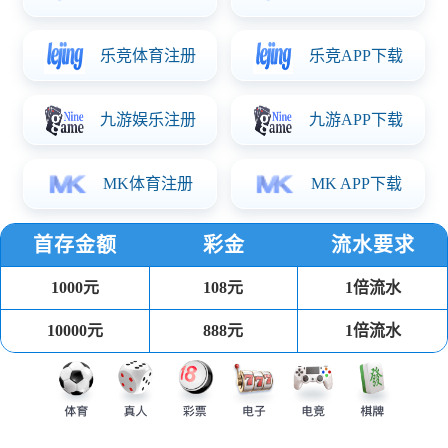
注目的现象浮出水面：以C罗为代表的8名40岁以上老
将极大概率将踏上那片绿茵赛场，使得这届世界杯注
定成为足球历史上“最老”的一届。这不仅是一次对年
龄极限的挑战，更折射出当代足球竞技水平与职业寿
命的深刻演变。